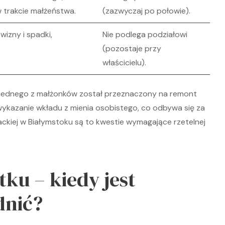
 trakcie małżeństwa.
(zazwyczaj po połowie).
izny i spadki,
Nie podlega podziałowi
(pozostaje przy
właścicielu).
k jednego z małżonków został przeznaczony na remont
kazanie wkładu z mienia osobistego, co odbywa się za
iej w Białymstoku są to kwestie wymagające rzetelnej
ku – kiedy jest
dnić?