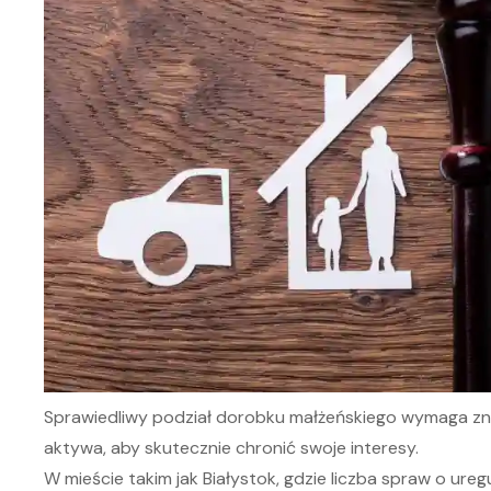
Sprawiedliwy podział dorobku małżeńskiego wymaga zn
aktywa, aby skutecznie chronić swoje interesy.
W mieście takim jak Białystok, gdzie liczba spraw o ureg