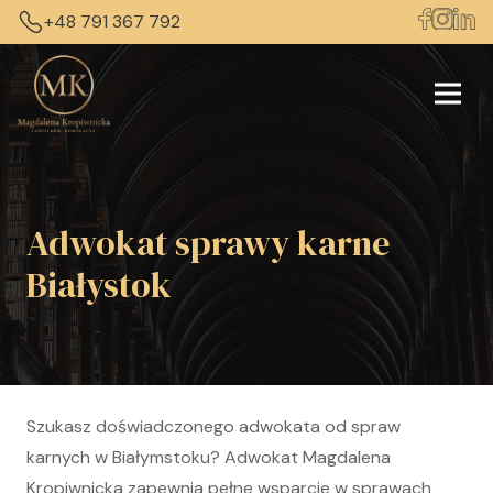
+48 791 367 792
Adwokat sprawy karne
Białystok
Szukasz doświadczonego adwokata od spraw
karnych w Białymstoku? Adwokat Magdalena
Kropiwnicka zapewnia pełne wsparcie w sprawach