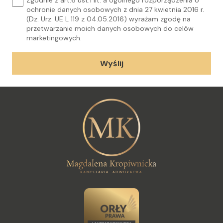
Zgodnie z art.6 ust.1 lit. a ogólnego rozporządzenia o
ochronie danych osobowych z dnia 27 kwietnia 2016 r.
(Dz. Urz. UE L 119 z 04.05.2016) wyrażam zgodę na
przetwarzanie moich danych osobowych do celów
marketingowych.
Wyślij