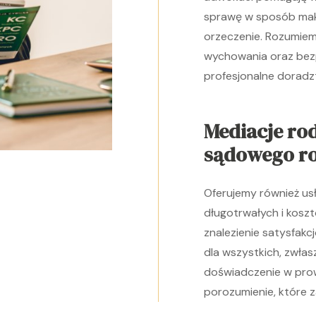
sprawę w sposób maks
orzeczenie. Rozumiem
wychowania oraz bezp
profesjonalne doradz
Mediacje ro
sądowego ro
Oferujemy również usł
długotrwałych i kos
znalezienie satysfakc
dla wszystkich, zwłas
doświadczenie w prow
porozumienie, które 