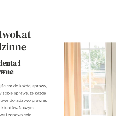
adwokat
dzinne
ienta i
awne
jściem do każdej sprawy,
y sobie sprawę, że każda
eksowe doradztwo prawne,
 klientów. Naszym
awy i zapewnienie