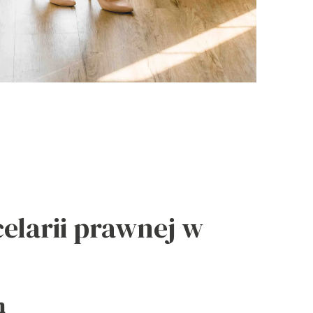
celarii prawnej w
m