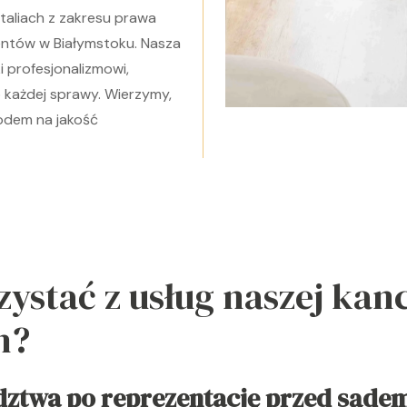
aliach z zakresu prawa
entów w Białymstoku. Nasza
 profesjonalizmowi,
 każdej sprawy. Wierzymy,
wodem na jakość
ystać z usług naszej kan
h?
adztwa po reprezentację przed sąde