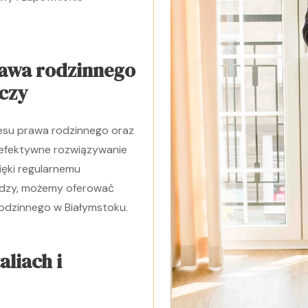
rawa rodzinnego
ńczy
resu prawa rodzinnego oraz
 efektywne rozwiązywanie
ięki regularnemu
wiedzy, możemy oferować
rodzinnego w Białymstoku.
liach i