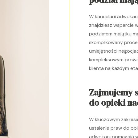
W kancelarii adwokac
znajdziesz wsparcie 
podziałem majątku ma
skomplikowany proces
umiejętności negocjac
kompleksowym prowad
klienta na każdym eta
Zajmujemy s
do opieki na
W kluczowym zakresie 
ustalenie praw do opi
adwokaci pomagają w 