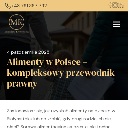
+48 791 367 792
4 października 2025
Alimenty w Polsce –
kompleksowy przewodnik
prawny
Zastanawiasz się, jak uzyskać alimenty na dziecko w
Białymstoku lub co zrobić, gdy drugi rodzic ich nie
płaci? Sprawy alimentacyjne są częste, ale i pełne