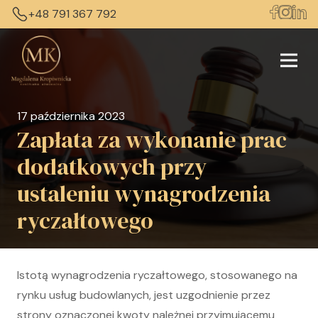
+48 791 367 792
17 października 2023
Zapłata za wykonanie prac
dodatkowych przy
ustaleniu wynagrodzenia
ryczałtowego
Istotą wynagrodzenia ryczałtowego, stosowanego na
rynku usług budowlanych, jest uzgodnienie przez
strony oznaczonej kwoty należnej przyjmującemu