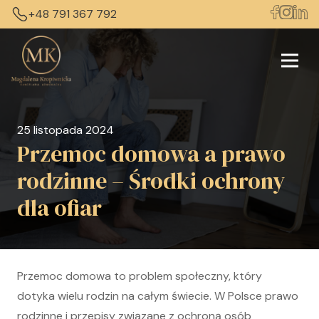
+48 791 367 792
25 listopada 2024
Przemoc domowa a prawo
rodzinne – Środki ochrony
dla ofiar
Przemoc domowa to problem społeczny, który
dotyka wielu rodzin na całym świecie. W Polsce prawo
rodzinne i przepisy związane z ochroną osób