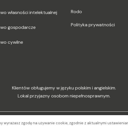
Rodo
wo własności intelektualnej
Polityka prywatności
awo gospodarcze
awo cywilne
Klientów obługujemy w języku polskim i angielskim.
Lokal przyjazny osobom niepełnosprawnym.
Dbałość o wizerunek
Marcetino
ony wyrażasz zgodę na używanie cookie, zgodnie z aktualnymi ustawienia