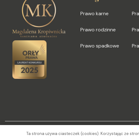
Prawo karne
Pra
Prawo rodzinne
Pr
Prawo spadkowe
Pr
Ta strona używa ciasteczek (cookies). Korzystając ze str