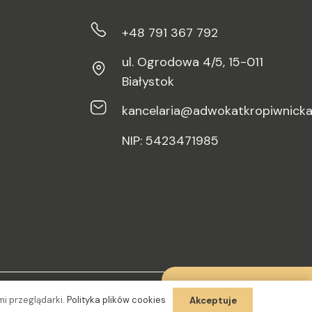
+48 791 367 792
ul. Ogrodowa 4/5, 15-011
Białystok
kancelaria@adwokatkropiwnicka
NIP: 5423471985
Skontaktuj się
mi przeglądarki.
Polityka plików cookies
Akceptuje