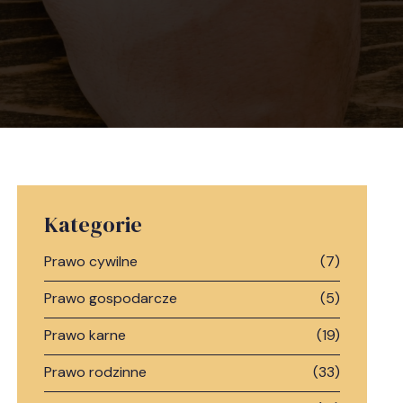
Kategorie
Prawo cywilne
(7)
Prawo gospodarcze
(5)
Prawo karne
(19)
Prawo rodzinne
(33)