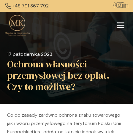
+48 791 367 792
17 października 2023
Ochrona własności
przemysłowej bez opłat.
Czy to możliwe?
Co do zasady zarówno ochrona znaku towarowego
jak i wzoru przemysłowego na terytorium Polski i Unii
Europejskiej jest odpłatna. Istnieje jednak wyjątek,