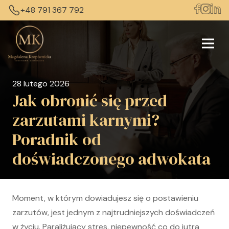
+48 791 367 792
28 lutego 2026
Jak obronić się przed
zarzutami karnymi?
Poradnik od
doświadczonego adwokata
Moment, w którym dowiadujesz się o postawieniu
zarzutów, jest jednym z najtrudniejszych doświadczeń
w życiu. Paraliżujący stres, niepewność co do jutra