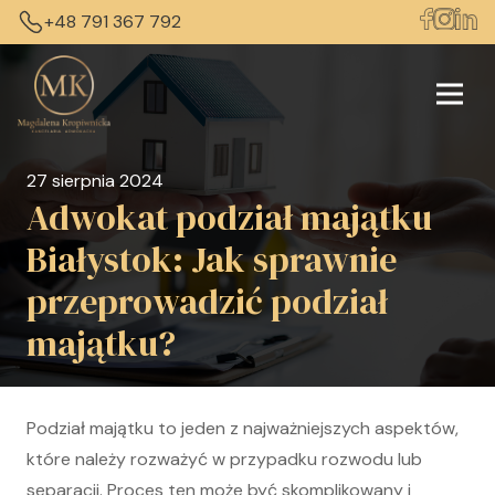
+48 791 367 792
27 sierpnia 2024
Adwokat podział majątku
Białystok: Jak sprawnie
przeprowadzić podział
majątku?
Podział majątku to jeden z najważniejszych aspektów,
które należy rozważyć w przypadku rozwodu lub
separacji. Proces ten może być skomplikowany i