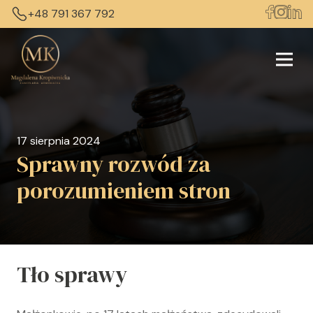
+48 791 367 792
17 sierpnia 2024
Sprawny rozwód za
porozumieniem stron
Tło sprawy