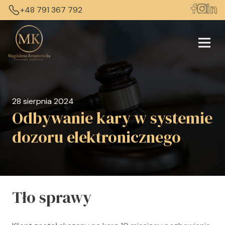
+48 791 367 792
28 sierpnia 2024
Odbywanie kary w systemie
dozoru elektronicznego
Tło sprawy