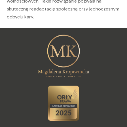
wolnościowych. Takie rozwiązanie pozwala na
skuteczną readaptację społeczną przy jednoczesnym
odbyciu kary.