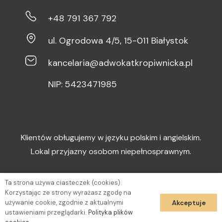
+48 791 367 792
ul. Ogrodowa 4/5, 15-011 Białystok
kancelaria@adwokatkropiwnicka.pl
NIP: 5423471985
Klientów obługujemy w języku polskim i angielskim.
Lokal przyjazny osobom niepełnosprawnym.
Ta strona używa ciasteczek (cookies).
Korzystając ze strony wyrażasz zgodę na
używanie cookie, zgodnie z aktualnymi
Akceptuje
ustawieniami przeglądarki.
Polityka plików
Dbałość o wizerunek
Marcetino