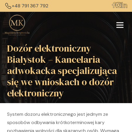
+48 791 367 792
Dozór elektroniczny
Białystok – Kancelaria
adwokacka specjalizująca
się we wnioskach o dozór
elektroniczny
System dozoru elektronicznego jest jednym ze
sposobów odbywania krótkoterminowej kary
pozbawienia wolności dla skazanych osób. Wymaga