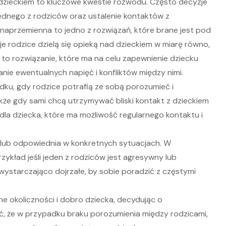
 dzieckiem to kluczowe kwestie rozwodu. Często decyzje
ednego z rodziców oraz ustalenie kontaktów z
naprzemienna to jedno z rozwiązań, które brane jest pod
 rodzice dzielą się opieką nad dzieckiem w miarę równo,
to rozwiązanie, które ma na celu zapewnienie dziecku
ie ewentualnych napięć i konfliktów między nimi.
u, gdy rodzice potrafią ze sobą porozumieć i
e gdy sami chcą utrzymywać bliski kontakt z dzieckiem
dla dziecka, które ma możliwość regularnego kontaktu i
 lub odpowiednia w konkretnych sytuacjach. W
ykład jeśli jeden z rodziców jest agresywny lub
 wystarczająco dojrzałe, by sobie poradzić z częstymi
 okoliczności i dobro dziecka, decydując o
, że w przypadku braku porozumienia między rodzicami,