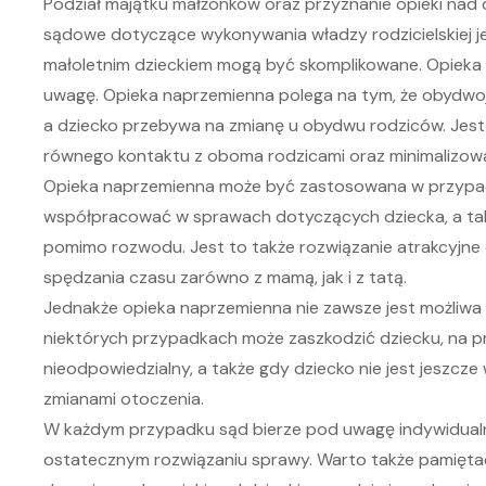
Podział majątku małżonków oraz przyznanie opieki nad
sądowe dotyczące wykonywania władzy rodzicielskiej j
małoletnim dzieckiem mogą być skomplikowane. Opieka 
uwagę. Opieka naprzemienna polega na tym, że obydwoje
a dziecko przebywa na zmianę u obydwu rodziców. Jest 
równego kontaktu z oboma rodzicami oraz minimalizowan
Opieka naprzemienna może być zastosowana w przypadk
współpracować w sprawach dotyczących dziecka, a takż
pomimo rozwodu. Jest to także rozwiązanie atrakcyjne 
spędzania czasu zarówno z mamą, jak i z tatą.
Jednakże opieka naprzemienna nie zawsze jest możliwa
niektórych przypadkach może zaszkodzić dziecku, na prz
nieodpowiedzialny, a także gdy dziecko nie jest jeszcze
zmianami otoczenia.
W każdym przypadku sąd bierze pod uwagę indywidualne
ostatecznym rozwiązaniu sprawy. Warto także pamiętać